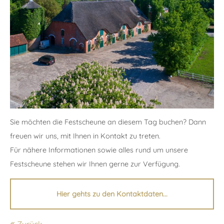
24h
/ 365days
We offer support for our customers
Mon - Fri 8:00am - 5:00pm
(GMT +1)
Get in touch
Sie möchten die Festscheune an diesem Tag buchen? Dann
freuen wir uns, mit Ihnen in Kontakt zu treten.
Cybersteel Inc.
Für nähere Informationen sowie alles rund um unsere
376-293 City Road, Suite 600
Festscheune stehen wir Ihnen gerne zur Verfügung.
San Francisco, CA 94102
Hier gehts zu den Kontaktdaten...
Have any questions?
+44 1234 567 890
Zurück