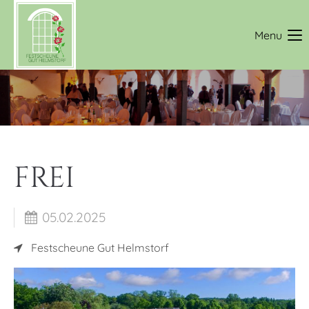
Login
Menu
Benutzername
Passwort
FREI
Anmelden
05.02.2025
Register
|
Lost your password?
Festscheune Gut Helmstorf
Support
Lorem ipsum dolor sit amet: